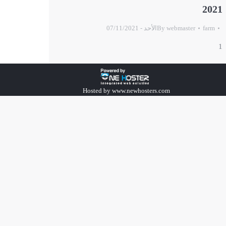
2021
farm
webmaster
By
الأحد - 07/11/2021
1
Hosted by
www.newhosters.com