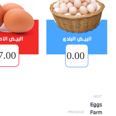
7.00
0.00
Post
NEXT
navigation
Eggs
Farm
PREVIOUS