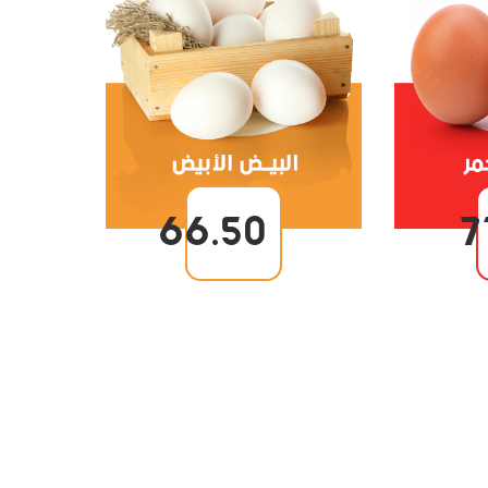
66.50
7