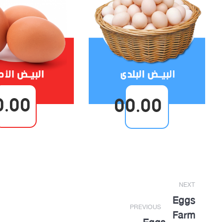
0.00
00.00
Post
NEXT
navigation
Eggs
PREVIOUS
Farm